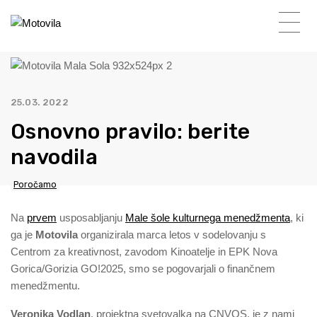
25.03. 2022
Osnovno pravilo: berite
navodila
Poročamo
Na
prvem
usposabljanju
Male šole kulturnega menedžmenta
, ki
ga je
Motovila
organizirala marca letos v sodelovanju s
Centrom za kreativnost, zavodom Kinoatelje in EPK Nova
Gorica/Gorizia GO!2025, smo se pogovarjali o finančnem
menedžmentu.
Veronika Vodlan
, projektna svetovalka na CNVOS, je z nami