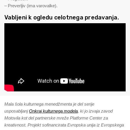
– Preverljiv (ima varovalke).
Vabljeni k ogledu celotnega predavanja.
Mala šola kulturnega menedžmenta je del serije
usposabljanj
Onkraj kulturnega modela
, ki jo izvaja zavod
Motovila kot del partnerske mreže Platforme Center za
kreativnost. Projekt sofinancirata Evropska unija iz Evropskega