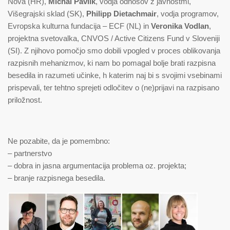
Nova (HR),
Michal Pavlík
, vodja odnosov z javnostmi,
Višegrajski sklad (SK),
Philipp Dietachmair
, vodja programov,
Evropska kulturna fundacija – ECF (NL) in
Veronika Vodlan
,
projektna svetovalka, CNVOS / Active Citizens Fund v Sloveniji
(SI). Z njihovo pomočjo smo dobili vpogled v proces oblikovanja
razpisnih mehanizmov, ki nam bo pomagal bolje brati razpisna
besedila in razumeti učinke, h katerim naj bi s svojimi vsebinami
prispevali, ter tehtno sprejeti odločitev o (ne)prijavi na razpisano
priložnost.
Ne pozabite, da je pomembno:
– partnerstvo
– dobra in jasna argumentacija problema oz. projekta;
– branje razpisnega besedila.