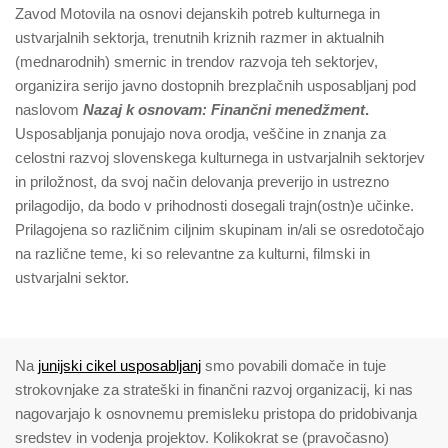
Zavod Motovila na osnovi dejanskih potreb kulturnega in
ustvarjalnih sektorja, trenutnih kriznih razmer in aktualnih
(mednarodnih) smernic in trendov razvoja teh sektorjev,
organizira serijo javno dostopnih brezplačnih usposabljanj pod
naslovom
Nazaj k osnovam: Finančni menedžment
.
Usposabljanja ponujajo nova orodja, veščine in znanja za
celostni razvoj slovenskega kulturnega in ustvarjalnih sektorjev
in priložnost, da svoj način delovanja preverijo in ustrezno
prilagodijo, da bodo v prihodnosti dosegali trajn(ostn)e učinke.
Prilagojena so različnim ciljnim skupinam in/ali se osredotočajo
na različne teme, ki so relevantne za kulturni, filmski in
ustvarjalni sektor.
Na
junijski cikel usposabljanj
smo povabili domače in tuje
strokovnjake za strateški in finančni razvoj organizacij, ki nas
nagovarjajo k osnovnemu premisleku pristopa do pridobivanja
sredstev in vodenja projektov. Kolikokrat se (pravočasno)