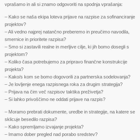
vprašamo in ali si znamo odgovoriti na spodnja vprašanja:
– Kako se naša ekipa loteva prijave na razpise za sofinanciranje
projektov?
– Ali vedno najprej natančno preberemo in preučimo navodila,
smernice in prioritete razpisa?
– Smo si zastavili realne in merljive cilje, ki jih bomo dosegli s
projektom?
– Koliko časa potrebujemo za pripravo finančne konstrukcije
projekta?
– Kako/s kom se bomo dogovorili za partnerska sodelovanja?
– Je lovljenje enega razpisnega roka za drugim strategija?
– Prijava na čim več razpisov taktika preživetja?
– Si lahko privoščimo ne oddati prijave na razpis?
– Moramo prebrati dokumente, uredbe in strategije, na katere se
sklicuje besedilo razpisa?
– Kako spremljamo izvajanje projekta?
– Imamo dober pregled nad porabo sredstev?