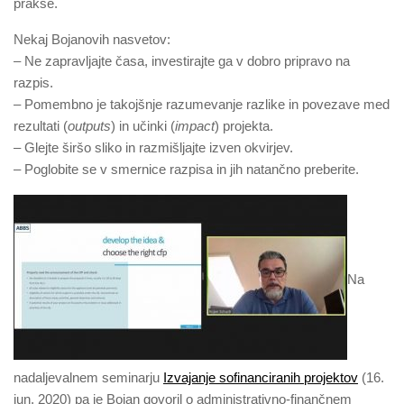
prakse.
Nekaj Bojanovih nasvetov:
– Ne zapravljajte časa, investirajte ga v dobro pripravo na
razpis.
– Pomembno je takojšnje razumevanje razlike in povezave med
rezultati (
outputs
) in učinki (
impact
) projekta.
– Glejte širšo sliko in razmišljajte izven okvirjev.
– Poglobite se v smernice razpisa in jih natančno preberite.
Na
nadaljevalnem seminarju
Izvajanje sofinanciranih projektov
(16.
jun. 2020) pa je Bojan govoril o administrativno-finančnem