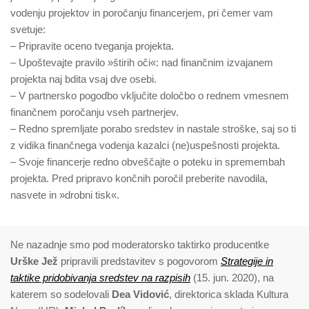
vodenju projektov in poročanju financerjem, pri čemer vam
svetuje:
– Pripravite oceno tveganja projekta.
– Upoštevajte pravilo »štirih oči«: nad finančnim izvajanem
projekta naj bdita vsaj dve osebi.
– V partnersko pogodbo vključite določbo o rednem vmesnem
finančnem poročanju vseh partnerjev.
– Redno spremljate porabo sredstev in nastale stroške, saj so ti
z vidika finančnega vodenja kazalci (ne)uspešnosti projekta.
– Svoje financerje redno obveščajte o poteku in spremembah
projekta. Pred pripravo končnih poročil preberite navodila,
nasvete in »drobni tisk«.
Ne nazadnje smo pod moderatorsko taktirko producentke
Urške Jež
pripravili predstavitev s pogovorom
Strategije in
taktike pridobivanja sredstev na razpisih
(15. jun. 2020), na
katerem so sodelovali
Dea Vidović
, direktorica sklada Kultura