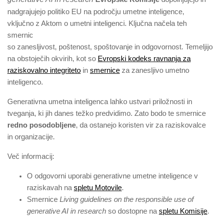
nadgrajujejo politiko EU na področju umetne inteligence,
vključno z Aktom o umetni inteligenci. Ključna načela teh
smernic
so zanesljivost, poštenost, spoštovanje in odgovornost. Temeljijo
na obstoječih okvirih, kot so
Evropski kodeks ravnanja za
raziskovalno integriteto
in
smernice
za zanesljivo umetno
inteligenco.
Generativna umetna inteligenca lahko ustvari priložnosti in
tveganja, ki jih danes težko predvidimo. Zato bodo te smernice
redno posodobljene
, da ostanejo koristen vir za raziskovalce
in organizacije.
Več informacij:
O odgovorni uporabi generativne umetne inteligence v
raziskavah na
spletu Motovile
.
Smernice
Living guidelines on the responsible use of
generative AI in research
so dostopne na
spletu Komisije
.