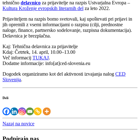
tehnično
delavnico
za prijavitelje na razpis Ustvarjalna Evropa –
Kultura Kroženje evropskih literarnih del
za leto 2022.
Prijaviteljem na razpis bomo svetovali, kaj upoštevati pri prijavi in
jih opremili z vsemi informacijami o razpisu (cilji, prednostne
naloge, finance, partnersko sodelovanje, razpisna dokumentacija).
Delavnica je brezplačna.
Kaj: Tehnična delavnica za prijavitelje
Kdaj: Četrtek, 14. april, 10.00–13.00
Več informacij
TUKAJ
.
Dodatne informacije: info[at]ced-slovenia.eu
Dogodek organiziramo kot del aktivnosti izvajanja nalog
CED
Slovenija
.
Deli
Nazaj na novice
Podpirajo nas