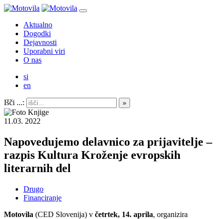
Aktualno
Dogodki
Dejavnosti
Uporabni viri
O nas
si
en
Išči ...:
11.03. 2022
Napovedujemo delavnico za prijavitelje –
razpis Kultura Kroženje evropskih
literarnih del
Drugo
Financiranje
Motovila
(CED Slovenija) v
četrtek, 14. aprila
, organizira