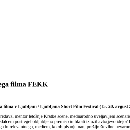
kega filma FEKK
a filma v Ljubljani / Ljubljana Short Film Festival (15.-20. avgust
predaval mentor letošnje Kratke scene, mednarodno uveljavljeni scenari
edalcem postregel obljubljeno premiso in hkrati izrazil avtorjevo idejo? K
a in relevantnega, medtem, ko ob pisanju nanj prežijo številne nevarno