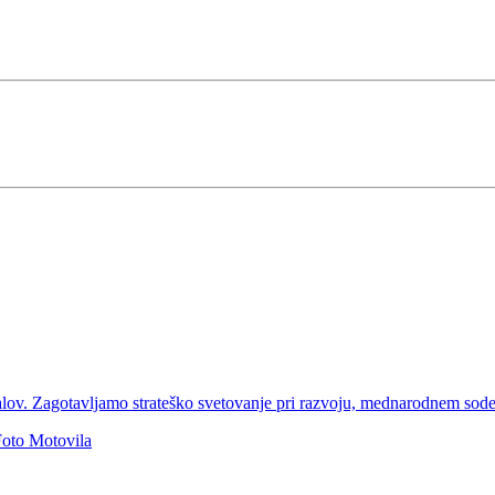
alov. Zagotavljamo strateško svetovanje pri razvoju, mednarodnem sodel