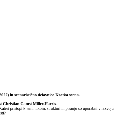
 2022) in scenaristično delavnico Kratka scena.
st
Christian Gamst Miller-Harris
.
ateri pristopi k temi, likom, strukturi in pisanju so uporabni v razvoju
sti?