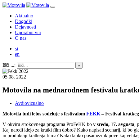
Aktualno
Dogodki
Dejavnosti
Uporabni viri
O nas
si
en
Išči ...:
05.08. 2022
Motovila na mednarodnem festivalu krat
Avdiovizualno
Motovila tudi letos sodeluje s festivalom
FEKK
– Festival kratkeg
V okviru strokovnega programa ProFeKK bo
v sredo, 17. avgusta
, 
Kaj naredi idejo za kratki film dobro? Kako napisati scenarij, ki bo gl
in produkciji kratkega filma? Kako lahko posameznik pove kaj velikeg