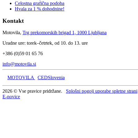
Celostna grafična podoba
Hvala za 1 % dohodnine!
Kontakt
Motovila,
Trg prekomorskih brigad 1, 1000 Ljubljana
Uradne ure: torek–četrtek, od 10. do 13. ure
+386 (0)59 01 65 76
info@motovila.si
MOTOVILA
CEDSlovenia
2026 © Vse pravice pridržane.
Splošni pogoji uporabe spletne strani
E-novice