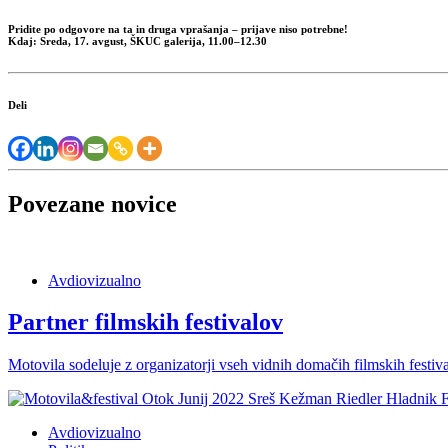
Pridite po odgovore na ta in druga vprašanja – prijave niso potrebne!
Kdaj: Sreda, 17. avgust, ŠKUC galerija, 11.00–12.30
Deli
Povezane novice
Avdiovizualno
Partner filmskih festivalov
Motovila sodeluje z organizatorji vseh vidnih domačih filmskih festiv
Avdiovizualno