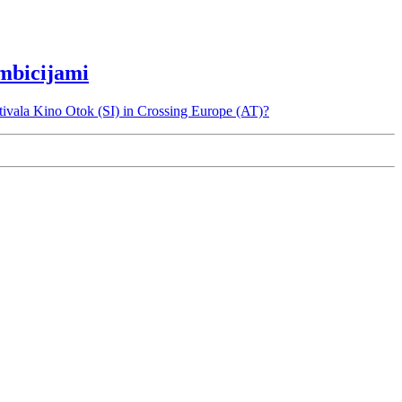
ambicijami
stivala Kino Otok (SI) in Crossing Europe (AT)?