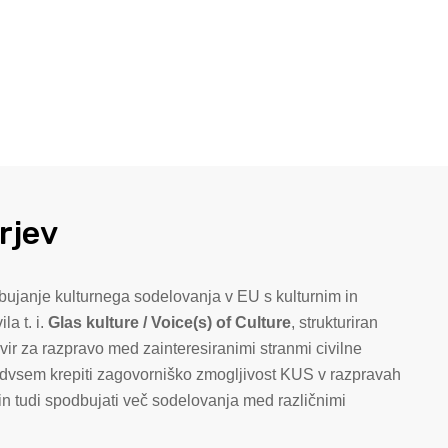
rjev
bujanje kulturnega sodelovanja v EU s kulturnim in
la t. i.
Glas kulture / Voice(s) of Culture
, strukturiran
okvir za razpravo med zainteresiranimi stranmi civilne
redvsem krepiti zagovorniško zmogljivost KUS v razpravah
U in tudi spodbujati več sodelovanja med različnimi