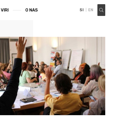
VIRI
O NAS
SI
EN
Išči ...: