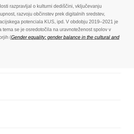
losti razpravljal o kulturni dediščini, vključevanju
upnost, razvoju občinstev prek digitalnih sredstev,
vacijskega potenciala KUS, ipd. V obdobju 2019–2021 je
a tema se je osredotočila na uravnoteženost spolov v
rjih (
Gender equality: gender balance in the cultural and