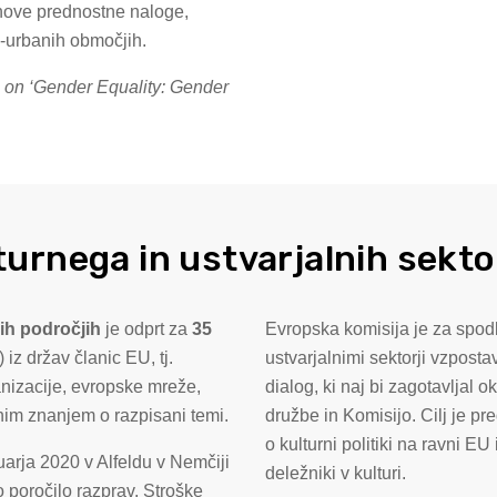
nove prednostne naloge,
ne-urbanih območjih.
 on ‘Gender Equality: Gender
turnega in ustvarjalnih sekto
nih področjih
je odprt za
35
Evropska komisija je za spod
iz držav članic EU, tj.
ustvarjalnimi sektorji vzpostavi
anizacije, evropske mreže,
dialog, ki naj bi zagotavljal 
vnim znanjem o razpisani temi.
družbe in Komisijo. Cilj je p
o kulturni politiki na ravni E
uarja 2020 v Alfeldu v Nemčiji
deležniki v kulturi.
no poročilo razprav. Stroške