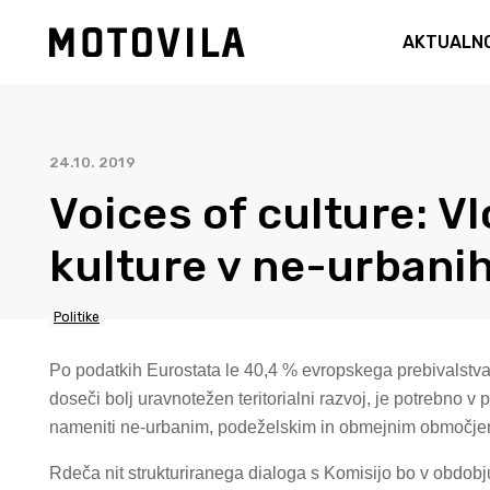
AKTUALN
24.10. 2019
Voices of culture: V
kulture v ne-urbani
Politike
Po podatkih Eurostata le 40,4 % evropskega prebivalstva 
doseči bolj uravnotežen teritorialni razvoj, je potrebno v 
nameniti ne-urbanim, podeželskim in obmejnim območje
Rdeča nit strukturiranega dialoga s Komisijo bo v obdo