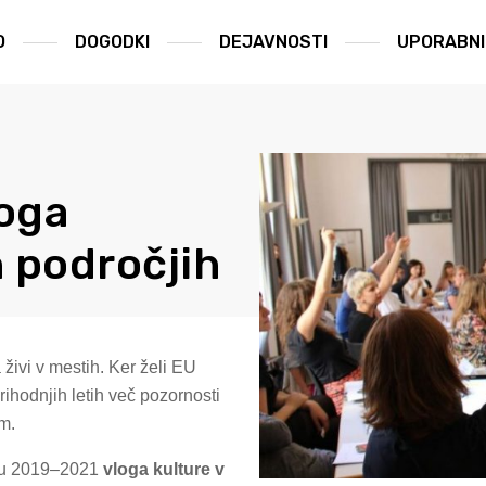
O
DOGODKI
DEJAVNOSTI
UPORABNI 
loga
h področjih
živi v mestih. Ker želi EU
prihodnjih letih več pozornosti
m.
bju 2019–2021
vloga kulture v