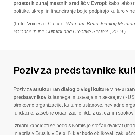
prostorih zunaj mestnih središč v Evropi:
kako lahko 
politike, ukrepi in financiranje bolje podpirajo kulturo v 
(Foto: Voices of Culture,
Wrap-up: Brainstorming Meeting
Balance in the Cultural and Creative Sectors’
, 2019.)
Poziv za predstavnike kul
Poziv za
strukturiran dialog
o vlogi kulture v ne-urba
predstavnikov
kulturnega in ustvarjalnih sektorjev (KUS) 
strokovne organizacije, kulturne ustanove, nevladne org
fundacije, zasebne organizacije, itd., z ustreznim stroko
Izbrani kandidati se bodo s Komisijo srečali dvakrat (febr
in aprila v Bruslju v Belgiji), kjer bodo oblikovali zaključ