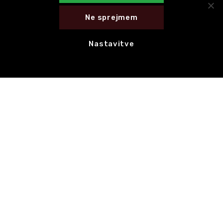
Ne sprejmem
Nastavitve
E-novice
NAROČI SE NA E-NOVICE
HITRE POVEZAVE
CED Slovenija
Motovila na poti
Celostna grafična podoba
Hvala za 1 % dohodnine!
KONTAKT
Motovila,
Trg prekomorskih brigad 1, 1000 Ljubljana
Uradne ure: torek–četrtek, od 10. do 13. ure