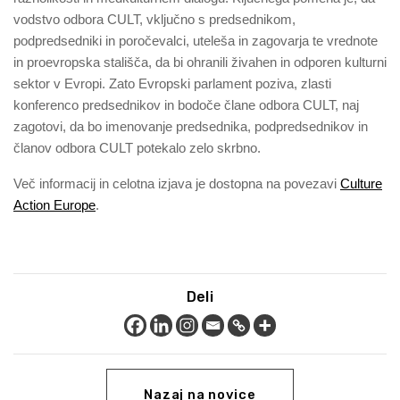
vodstvo odbora CULT, vključno s predsednikom,
podpredsedniki in poročevalci, uteleša in zagovarja te vrednote
in proevropska stališča, da bi ohranili živahen in odporen kulturni
sektor v Evropi. Zato Evropski parlament poziva, zlasti
konferenco predsednikov in bodoče člane odbora CULT, naj
zagotovi, da bo imenovanje predsednika, podpredsednikov in
članov odbora CULT potekalo zelo skrbno.
Več informacij in celotna izjava je dostopna na povezavi
Culture
Action Europe
.
Deli
Nazaj na novice