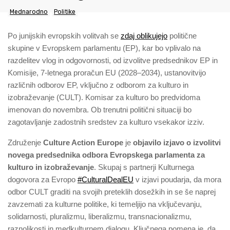
Mednarodno
Politike
Po junijskih evropskih volitvah se
zdaj oblikujejo
politične
skupine v Evropskem parlamentu (EP), kar bo vplivalo na
razdelitev vlog in odgovornosti, od izvolitve predsednikov EP in
Komisije, 7-letnega proračun EU (2028–2034), ustanovitvijo
različnih odborov EP, vključno z odborom za kulturo in
izobraževanje (CULT). Komisar za kulturo bo predvidoma
imenovan do novembra. Ob trenutni politični situaciji bo
zagotavljanje zadostnih sredstev za kulturo vsekakor izziv.
Združenje
Culture Action Europe
je
objavilo izjavo o izvolitvi
novega predsednika odbora Evropskega parlamenta za
kulturo in izobraževanje
. Skupaj s partnerji Kulturnega
dogovora za Evropo
#CulturalDealEU
v izjavi poudarja, da mora
odbor CULT graditi na svojih preteklih dosežkih in se še naprej
zavzemati za kulturne politike, ki temeljijo na vključevanju,
solidarnosti, pluralizmu, liberalizmu, transnacionalizmu,
raznolikosti in medkulturnem dialogu. Ključnega pomena je, da