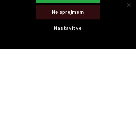
Ne sprejmem
Nastavitve
E-novice
NAROČI SE NA E-NOVICE
HITRE POVEZAVE
CED Slovenija
Motovila na poti
Celostna grafična podoba
Hvala za 1 % dohodnine!
KONTAKT
Motovila,
Trg prekomorskih brigad 1, 1000 Ljubljana
Uradne ure: torek–četrtek, od 10. do 13. ure