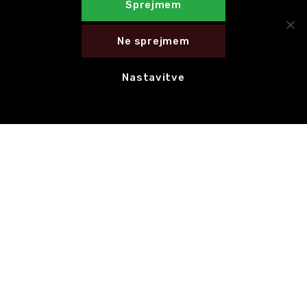
Sprejmem
Ne sprejmem
Nastavitve
E-novice
NAROČI SE NA E-NOVICE
HITRE POVEZAVE
CED Slovenija
Motovila na poti
Celostna grafična podoba
Hvala za 1 % dohodnine!
KONTAKT
Motovila,
Trg prekomorskih brigad 1, 1000 Ljubljana