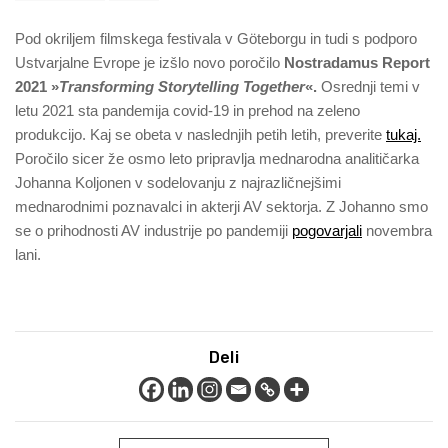
Pod okriljem filmskega festivala v Göteborgu in tudi s podporo
Ustvarjalne Evrope je izšlo novo poročilo
Nostradamus Report
2021 »
Transforming Storytelling Together
«.
Osrednji temi v
letu 2021 sta pandemija covid-19 in prehod na zeleno
produkcijo. Kaj se obeta v naslednjih petih letih, preverite
tukaj.
Poročilo sicer že osmo leto pripravlja mednarodna analitičarka
Johanna Koljonen v sodelovanju z najrazličnejšimi
mednarodnimi poznavalci in akterji AV sektorja. Z Johanno smo
se o prihodnosti AV industrije po pandemiji
pogovarjali
novembra
lani.
Deli