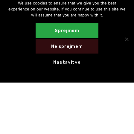
We use cookies to ensure that we give you the best
experience on our website. If you continue to use this site we
will assume that you are happy with it.
Sprejmem
Ne sprejmem
Nastavitve
E-novice
NAROČI SE NA E-NOVICE
HITRE POVEZAVE
CED Slovenija
Motovila na poti
Celostna grafična podoba
Hvala za 1 % dohodnine!