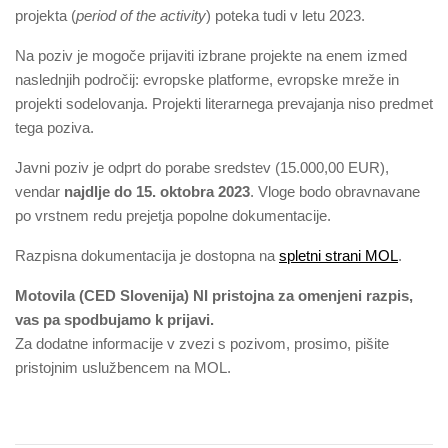
projekta (
period of the activity
) poteka tudi v letu 2023.
Na poziv je mogoče prijaviti izbrane projekte na enem izmed
naslednjih področij: evropske platforme, evropske mreže in
projekti sodelovanja. Projekti literarnega prevajanja niso predmet
tega poziva.
Javni poziv je odprt do porabe sredstev (15.000,00 EUR),
vendar
najdlje do 15. oktobra 2023
. Vloge bodo obravnavane
po vrstnem redu prejetja popolne dokumentacije.
Razpisna dokumentacija je dostopna na
spletni strani MOL
.
Motovila (CED Slovenija) NI pristojna za omenjeni razpis,
vas pa spodbujamo k prijavi.
Za dodatne informacije v zvezi s pozivom, prosimo, pišite
pristojnim uslužbencem na MOL.