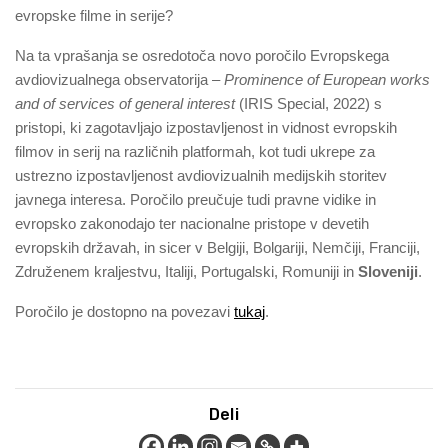
evropske filme in serije?
Na ta vprašanja se osredotoča novo poročilo Evropskega
avdiovizualnega observatorija –
Prominence of European works
and of services of general interest
(IRIS Special, 2022) s
pristopi, ki zagotavljajo izpostavljenost in vidnost evropskih
filmov in serij na različnih platformah, kot tudi ukrepe za
ustrezno izpostavljenost avdiovizualnih medijskih storitev
javnega interesa. Poročilo preučuje tudi pravne vidike in
evropsko zakonodajo ter nacionalne pristope v devetih
evropskih državah, in sicer v Belgiji, Bolgariji, Nemčiji, Franciji,
Združenem kraljestvu, Italiji, Portugalski, Romuniji in
Sloveniji
.
Poročilo je dostopno na povezavi
tukaj
.
Deli