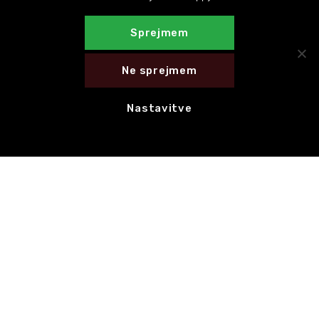
Sprejmem
Ne sprejmem
Nastavitve
E-novice
NAROČI SE NA E-NOVICE
HITRE POVEZAVE
CED Slovenija
Motovila na poti
Celostna grafična podoba
Hvala za 1 % dohodnine!
KONTAKT
Motovila,
Trg prekomorskih brigad 1, 1000 Ljubljana