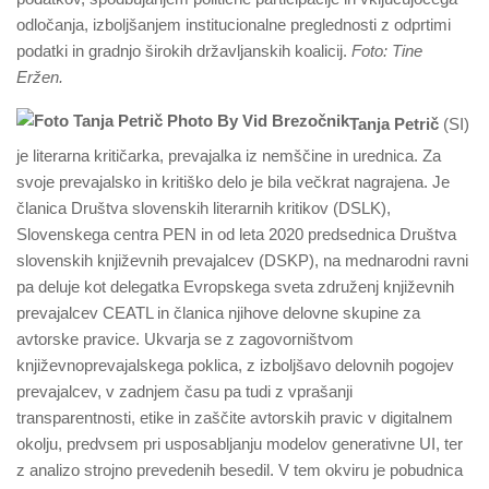
odločanja, izboljšanjem institucionalne preglednosti z odprtimi
podatki in gradnjo širokih državljanskih koalicij.
Foto: Tine
Eržen.
Tanja Petrič
(SI)
je literarna kritičarka, prevajalka iz nemščine in urednica. Za
svoje prevajalsko in kritiško delo je bila večkrat nagrajena. Je
članica Društva slovenskih literarnih kritikov (DSLK),
Slovenskega centra PEN in od leta 2020 predsednica Društva
slovenskih književnih prevajalcev (DSKP), na mednarodni ravni
pa deluje kot delegatka Evropskega sveta združenj književnih
prevajalcev CEATL in članica njihove delovne skupine za
avtorske pravice. Ukvarja se z zagovorništvom
književnoprevajalskega poklica, z izboljšavo delovnih pogojev
prevajalcev, v zadnjem času pa tudi z vprašanji
transparentnosti, etike in zaščite avtorskih pravic v digitalnem
okolju, predvsem pri usposabljanju modelov generativne UI, ter
z analizo strojno prevedenih besedil. V tem okviru je pobudnica