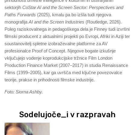
prihodnosti umetne inteligence v kulturnih in ustvarjalnih
sektorjih
CoStar AI and the Screen Sector:
Perspectives and
Paths Forwards
(2025), kmalu pa bo izšla tudi njegova
monografija
AI and the Screen Industries
(Routledge, 2026).
Poleg raziskovalnega in pedagoškega dela je Finney tudi izvršni
filmski producent z aktualnimi projekti po Evropi, Afriki in Aziji ter
soustanovitelj spletne izobraževalne platforme za AV
profesionalce Proof of Concept. Njegove bogate izkušnje
vključujejo vodenje koprodukcijske tržnice Film London
Production Finance Market (2007–2017) in studia Renaissance
Films (1999–2005), kar ga uvršča med ključne povezovalce
teorije, prakse in prihodnosti filmske industrije.
Foto: Siorna Ashby.
Sodelujoče_i v razpravah