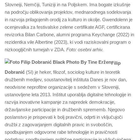
Slovneiji, Nemčiji, Tuniziji in na Poljskem. Ima bogate izkušnje
na področju oblikovanja projektov, mednarodnega sodelovanja
in razvoja prilagojenih orodij za kulturo in okolje. Gwendolenn je
ocenjevalka za festivalske zelene certifikate AGF, certificirana
revizorka Bilan Carbone, alumni programa Keychange (2022) in
rezidentka vile Albertine (2023), ki vodi raziskovalni program o
nizkoogljičnih turnejah v ZDA.
Foto: osebni arhiv.
Filip
Dobranić
(SI) je heker, filozof, sociolog kulture in teoretik
družbenih medijev, soustanovitelj inštituta Danes je nov dan,
neodvisne neprofitne organizacije s sedežem v Sloveniji,
ustanovljene leta 2013. Inštitut uporablja digitalne tehnologije in
razvija inovativne kampanje za napredek demokracije,
državljanske participacije in družbenih sprememb. Njegovo
poslanstvo je prispevati k bolj pravični, odprti in vključujoči
družbi z zagovarjanjem digitalnih pravic in svoboščin,
spodbujanjem odgovorne rabe tehnologije in pravičnosti
podatkov, spodbujanjem politične participacije in vključujočega