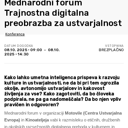
Mednarodni forum
Trajnostna digitalna
preobrazba za ustvarjalnost
Konferenca
DATUM DOGODKA
VSTOPNINA
08.10. 2025 • 09:00 − 08.10.
BREZPLAČNO
2025 • 14:30
Kako lahko umetna inteligenca prispeva k razvoju
kulture in ustvarjalnosti, ne da bi pri tem ogrozila
okolje, avtonomijo ustvarjalcev in kakovost
življenja za vse? Kako zagotoviti, da bo človeka
podpirala, ne pa ga nadomeščala? Da bo njen vpliv
pravičen in odgovoren?
Mednarodni forum v organizaciji
Motovile (Centra Ustvarjalna
Evropa)
in
Kinoateljeja
vabi k razmisleku o etičnih, družbenih
in okoljskih razsežnostih digitalnega prehoda v kulturnem in