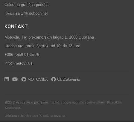
Celostna grafična podoba
Hvala za 1 % dohodnine!
KONTAKT
Motovila,
Trg prekomorskih brigad 1, 1000 Ljubljana
Uradne ure: torek–četrtek, od 10. do 13. ure
+386 (0)59 01 65 76
info@motovila.si
MOTOVILA
CEDSlovenia
2026 © Vse pravice pridržane.
Splošni pogoji uporabe spletne strani
Piškotki in
zasebnost
Izdelava spletnih strani: Kreativna tovarna