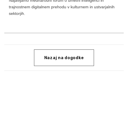
Najavljamo mednarodni forum o umetni inteligenci in
trajnostnem digitalnem prehodu v kulturnem in ustvarjalnih
sektorjih.
Nazaj na dogodke