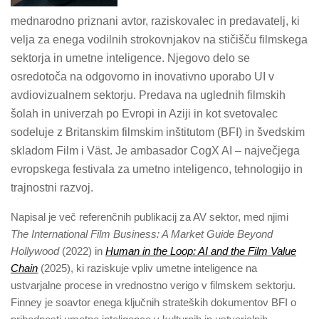
mednarodno priznani avtor, raziskovalec in predavatelj, ki
velja za enega vodilnih strokovnjakov na stičišču filmskega
sektorja in umetne inteligence. Njegovo delo se
osredotoča na odgovorno in inovativno uporabo UI v
avdiovizualnem sektorju. Predava na uglednih filmskih
šolah in univerzah po Evropi in Aziji in kot svetovalec
sodeluje z Britanskim filmskim inštitutom (BFI) in švedskim
skladom Film i Väst. Je ambasador CogX AI – največjega
evropskega festivala za umetno inteligenco, tehnologijo in
trajnostni razvoj.
Napisal je več referenčnih publikacij za AV sektor, med njimi
The International Film Business: A Market Guide Beyond
Hollywood
(2022) in
Human in the Loop: AI and the Film Value
Chain
(2025), ki raziskuje vpliv umetne inteligence na
ustvarjalne procese in vrednostno verigo v filmskem sektorju.
Finney je soavtor enega ključnih strateških dokumentov BFI o