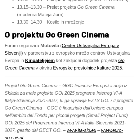
13.15–13.30 – Prelet projekta
Go Green Cinema
(moderira Mateja Zorn)
13.30–14.30 – Kosilo in mreženje
O projektu Go Green Cinema
Forum organizira
Motovila
(
Center Ustvarjalna Evropa v
Sloveniji
) v partnerstvu z evropsko mrežo centrov Ustvarjalna
Evropa in
Kinoateljejem
kot zaključni dogodek projekta
Go
Green Cinema
v okviru
Evropske prestolnice kulture 2025
.
Projekt Go Green Cinema – GGC financira Evropska unija iz
Sklada za male projekte GO! 2025 programa Interreg VI-A
Italija-Slovenija 2021-2027, ki ga upravlja EZTS GO. / Il progetto
Go Green Cinema – GGC è finanziato dall’Unione europea
nell’ambito del Fondo per piccoli progetti (Small Project Fund)
GO! 2025 del Programma Interreg VI-A Italia-Slovenia 2021-
2027, gestito dal GECT GO. –
www.ita-slo.eu
–
www.euro-
go.eu/spf