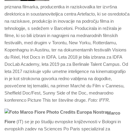
priznana filmarka, producentka in raziskovalka ter izvršna
direktorica in soustanoviteljica centra Artefacto, ki se osredotoča
na raziskave, produkcijo in inovacije na področju filma in
tehnologije, s sedežem v Barceloni. Producirala in režirala je
filme, ki so bili izbrani in nagrajeni na mednarodnih filmskih
festivalih, med drugim v Torontu, New Yorku, Rotterdamu,
Kopenhagnu in Austinu, ter na dokumentarnih festivalih Visions
du Réel, Hot Docs in IDFA. Leta 2018 je bila izbrana za IDFA
DocLab Academy, leta 2019 pa za Berlinale Talent Campus. Od
leta 2017 raziskuje vpliv umetne inteligence na kinematografijo
in je kot strokovna govorka redno vabljena na dogodke,
posvečene tej tematiki, na primer Marché du Film v Cannesu,
Sheffield Doc/Fest, Sunny Side of the Doc, mednarodno
konferenco Picture This ter številne druge.
Foto: IFFR.
Marco
Fiore
(IT) se je po študiju evropske književnosti v Bologni in
evropskih zadev na Sciences Po Paris specializiral za