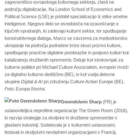
zagovorništvo evropskega kulturnega sektorja, zlasti na
področju digitalizacije. Na London School of Economics and
Political Science (LSE) je pridobil specializacijo iz etike umetne
inteligence. Njegovo delo se osredotoča na ozaveščanje o
ključnih vprašanjih, ki zadevajo kulturni sektor, ter spodbujanje
konstruktivnega dialoga. Marco se zavzema za medsektorsko
ukrepanje na področju podnebne krize skozi prizmo kulture,
spodbujanje pravične digitalne preobrazbe in podporo kulturi kot
katalizatorju družbenih sprememb. Deluje kot strokovnjak za
kulturne politike pri Michael Culture Association, evropski mreži
za digitalno kulturno dediščino (BE), in kot vodja delovne
skupine
Digital & AI
pri združenju Culture Action Europe (BE).
Foto: Europa Nostra.
Gwendolenn Sharp
(FR) je
ustanoviteljica neprofitne organizacije The Green Room (2016),
ki razvija strategije za okoljske in družbene spremembe v
glasbeni industriji. Sodelovala je s kulturnimi ustanovami,
festivali in okoljskimi nevladnimi organizacijami v Franciji,