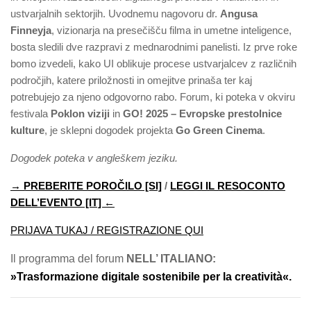
ustvarjalnih sektorjih. Uvodnemu nagovoru dr.
Angusa
Finneyja
, vizionarja na presečišču filma in umetne inteligence,
bosta sledili dve razpravi z mednarodnimi panelisti. Iz prve roke
bomo izvedeli, kako UI oblikuje procese ustvarjalcev z različnih
področjih, katere priložnosti in omejitve prinaša ter kaj
potrebujejo za njeno odgovorno rabo. Forum, ki poteka v okviru
festivala
Poklon viziji
in
GO! 2025 – Evropske prestolnice
kulture
, je sklepni dogodek projekta
Go Green Cinema
.
Dogodek poteka v angleškem jeziku.
→ PREBERITE POROČILO [SI]
/
LEGGI IL RESOCONTO
DELL’EVENTO [IT]
←
PRIJAVA TUKAJ / REGISTRAZIONE QUI
Il programma del forum
NELL’ ITALIANO:
»Trasformazione digitale sostenibile per la creatività«.