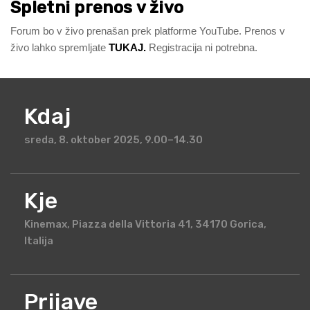
Spletni prenos v živo
Forum bo v živo prenašan prek platforme YouTube. Prenos v
živo lahko spremljate
TUKAJ.
Registracija ni potrebna.
Kdaj
sreda, 8. oktober 2025, 9.00–14.30
Kje
Kinemax, Piazza della Vittoria 41, 34170 Gorica,
Italija
Prijave