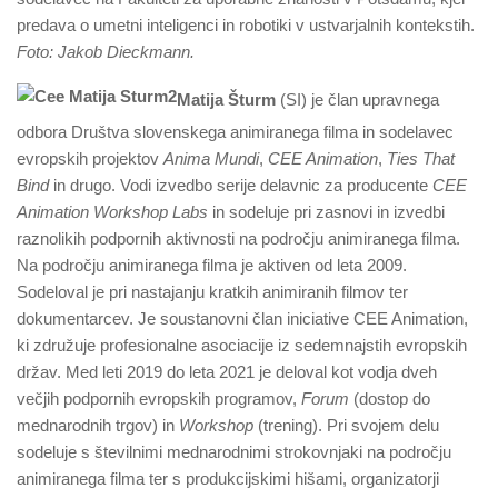
predava o umetni inteligenci in robotiki v ustvarjalnih kontekstih.
Foto: Jakob Dieckmann.
Matija Šturm
(SI) je član upravnega
odbora Društva slovenskega animiranega filma in sodelavec
evropskih projektov
Anima Mundi
,
CEE Animation
,
Ties That
Bind
in drugo. Vodi izvedbo serije delavnic za producente
CEE
Animation Workshop Labs
in sodeluje pri zasnovi in izvedbi
raznolikih podpornih aktivnosti na področju animiranega filma.
Na področju animiranega filma je aktiven od leta 2009.
Sodeloval je pri nastajanju kratkih animiranih filmov ter
dokumentarcev. Je soustanovni član iniciative CEE Animation,
ki združuje profesionalne asociacije iz sedemnajstih evropskih
držav. Med leti 2019 do leta 2021 je deloval kot vodja dveh
večjih podpornih evropskih programov,
Forum
(dostop do
mednarodnih trgov) in
Workshop
(trening). Pri svojem delu
sodeluje s številnimi mednarodnimi strokovnjaki na področju
animiranega filma ter s produkcijskimi hišami, organizatorji