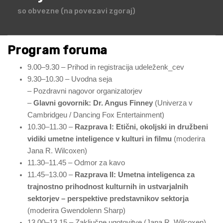
so obvezne (na povezavi zgoraj)
Program foruma
9.00–9.30 – Prihod in registracija udeleženk_cev
9.30–10.30 – Uvodna seja
– Pozdravni nagovor organizatorjev
–
Glavni govornik: Dr. Angus Finney
(Univerza v
Cambridgeu / Dancing Fox Entertainment)
10.30–11.30 –
Razprava I: Etični, okoljski in družbeni
vidiki umetne inteligence v kulturi in filmu
(moderira
Jana R. Wilcoxen)
11.30–11.45 – Odmor za kavo
11.45–13.00 –
Razprava II: Umetna inteligenca za
trajnostno prihodnost kulturnih in ustvarjalnih
sektorjev – perspektive predstavnikov sektorja
(moderira Gwendolenn Sharp)
13.00–13.15 – Zaključne ugotovitve (Jana R. Wilcoxen)