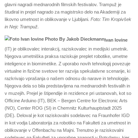
glavni nagradi mednarodnih filmskih festivalov. Trampuž je
študiral in prejel nagrado za magistrsko delo na Akademiji za
likovno umetnost in oblikovanje v Ljubljani.
Foto: Tim Kropivšek
in Nejc Trampuž.
Ivan Iovine
(IT) je oblikovalec interakcij, raziskovalec in medijski umetnik.
Njegova umetniška praksa raziskuje preplet robotike, umetne
inteligence in biomimetike. Z uporabo novih tehnologij povezuje
virtualne in fizične svetove ter razvija spekulativne scenarije, ki
razkrivajo vprašanja o našem odnosu do narave in tehnologije.
Njegova dela so bila predstavljena na mednarodnih festivalih in
v muzejih. Prejel je štipendije in rezidence pri ustanovah, kot so
Officine Arduino (IT), BEK – Bergen Centre for Electronic Arts
(NO), Center ROG (SI) in Chemnitz Kulturhauptstadt 2025
(DE). Deloval je kot raziskovalni sodelavec na Fraunhofer IGD
in kot vodja Laboratorija za robotiko na Fakulteti za umetnost in
oblikovanje v Offenbachu na Majni. Trenutno je raziskovalni
sodelavec na Fakulteti za uporabne znanosti v Potsdamu, kjer