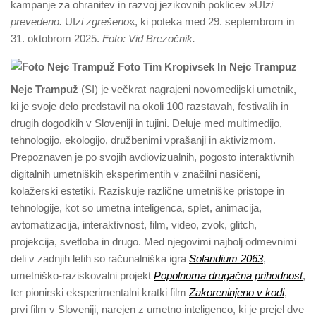
kampanje za ohranitev in razvoj jezikovnih poklicev »UI
zi
prevedeno.
UI
zi zgrešeno
«, ki poteka med 29. septembrom in
31. oktobrom 2025.
Foto: Vid Brezočnik.
Nejc Trampuž
(SI) je večkrat nagrajeni novomedijski umetnik,
ki je svoje delo predstavil na okoli 100 razstavah, festivalih in
drugih dogodkih v Sloveniji in tujini. Deluje med multimedijo,
tehnologijo, ekologijo, družbenimi vprašanji in aktivizmom.
Prepoznaven je po svojih avdiovizualnih, pogosto interaktivnih
digitalnih umetniških eksperimentih v značilni nasičeni,
kolažerski estetiki. Raziskuje različne umetniške pristope in
tehnologije, kot so umetna inteligenca, splet, animacija,
avtomatizacija, interaktivnost, film, video, zvok, glitch,
projekcija, svetloba in drugo. Med njegovimi najbolj odmevnimi
deli v zadnjih letih so računalniška igra
Solandium 2063
,
umetniško-raziskovalni projekt
Popolnoma drugačna prihodnost
,
ter pionirski eksperimentalni kratki film
Zakoreninjeno v kodi
,
prvi film v Sloveniji, narejen z umetno inteligenco, ki je prejel dve