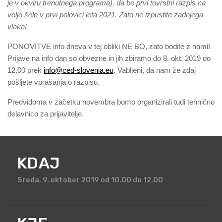
je v okviru trenutnega programa), da bo prvi tovrstni razpis na
voljo šele v prvi polovici leta 2021. Zato ne izpustite zadnjega
vlaka!
PONOVITVE info dneva v tej obliki NE BO, zato bodite z nami!
Prijave na info dan so obvezne in jih zbiramo do 8. okt. 2019 do
12.00 prek
info@ced-slovenia.eu
. Vabljeni, da nam že zdaj
pošljete vprašanja o razpisu.
Predvidoma v začetku novembra bomo organizirali tudi tehnično
delavnico za prijavitelje.
KDAJ
Sreda, 9. oktober 2019 od 10.00 do 12.00