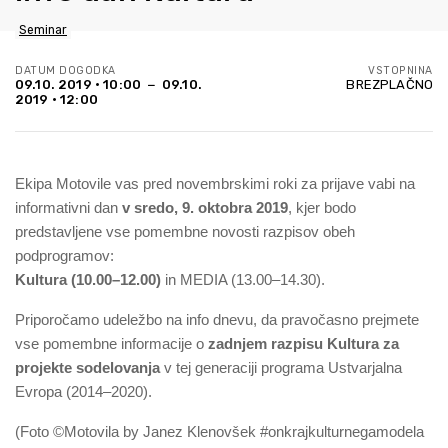
Seminar
DATUM DOGODKA
VSTOPNINA
09.10. 2019 • 10:00 − 09.10.
BREZPLAČNO
2019 • 12:00
Ekipa Motovile vas pred novembrskimi roki za prijave vabi na
informativni dan
v sredo, 9. oktobra 2019
, kjer bodo
predstavljene vse pomembne novosti razpisov obeh
podprogramov:
Kultura (10.00–12.00)
in MEDIA (13.00–14.30).
Priporočamo udeležbo na info dnevu, da pravočasno prejmete
vse pomembne informacije o
zadnjem razpisu Kultura za
projekte sodelovanja
v tej generaciji programa Ustvarjalna
Evropa (2014–2020).
(Foto ©Motovila by Janez Klenovšek #onkrajkulturnegamodela