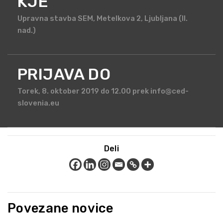
KJE
Upravna stavba SEM, Metelkova 2, Ljubljana (II.
nad.)
PRIJAVA DO
Torek, 8. oktober 2019 do 12.00 prek info@ced-
slovenia.eu
Deli
Povezane novice