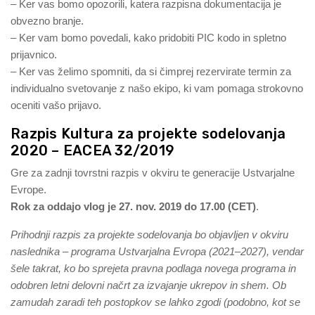
– Ker vas bomo opozorili, katera razpisna dokumentacija je
obvezno branje.
– Ker vam bomo povedali, kako pridobiti PIC kodo in spletno
prijavnico.
– Ker vas želimo spomniti, da si čimprej rezervirate termin za
individualno svetovanje z našo ekipo, ki vam pomaga strokovno
oceniti vašo prijavo.
Razpis Kultura za projekte sodelovanja
2020 –
EACEA 32/2019
Gre za zadnji tovrstni razpis v okviru te generacije Ustvarjalne
Evrope.
Rok za oddajo vlog je 27. nov. 2019 do 17.00 (CET)
.
Prihodnji razpis za projekte sodelovanja bo objavljen v okviru
naslednika – programa Ustvarjalna Evropa (2021–2027), vendar
šele takrat, ko bo sprejeta pravna podlaga novega programa in
odobren letni delovni načrt za izvajanje ukrepov in shem. Ob
zamudah zaradi teh postopkov se lahko zgodi (podobno, kot se