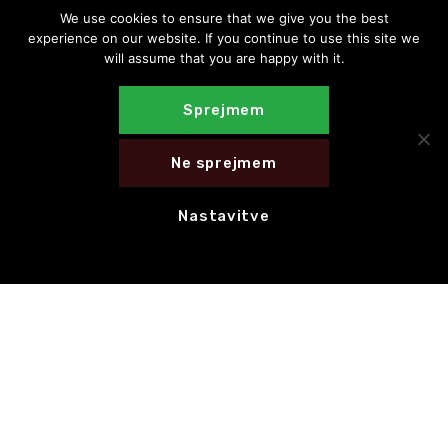
We use cookies to ensure that we give you the best
experience on our website. If you continue to use this site we
will assume that you are happy with it.
Sprejmem
Ne sprejmem
Nastavitve
E-novice
NAROČI SE NA E-NOVICE
HITRE POVEZAVE
CED Slovenija
Motovila na poti
Celostna grafična podoba
Hvala za 1 % dohodnine!